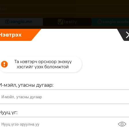
Нэвтрэх
хичээл
Номын чимээ
Та нэвтэрч орсноор энэхүү
хэсгийг үзэх боломжтой
ч дүү хоёр
И-мэйл, утасны дугаар
иолч:
н бор Орос ардын үлгэр
Нууц үг
eye
14
4