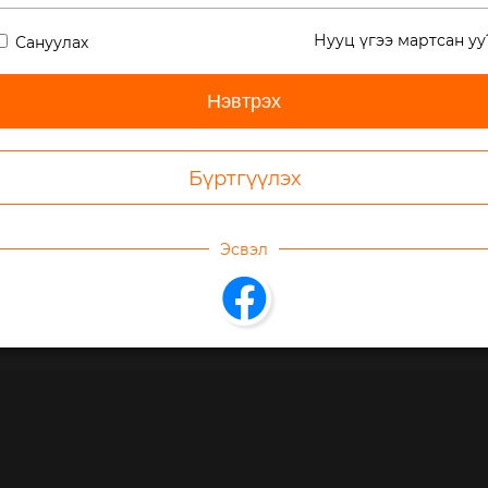
өрөл:
Хүүхдийн зохиол
Но
Нууц үгээ мартсан уу
Сануулах
SBN:
-
На
омын хугацаа:
06 мин
Ни
Бүртгүүлэх