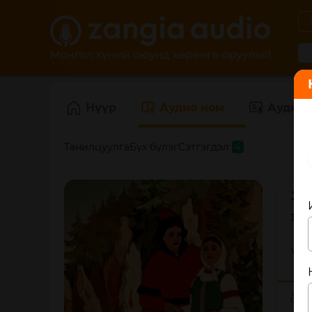
Нүүр
Аудио ном
Аудио 
Танилцуулга
Бүх бүлэг
Сэтгэгдэл
4
Эг
Зох
Үүлэ
8