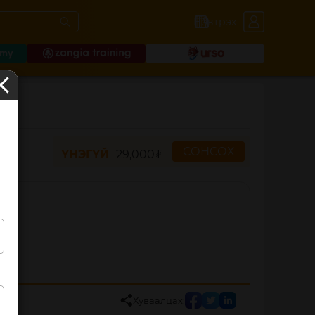
Нэвтрэх
СОНСОХ
ҮНЭГҮЙ
29,000₮
Хуваалцах: