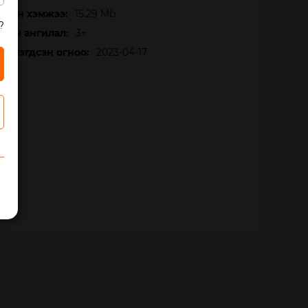
мын хэмжээ:
15.29 Mb
?
сны ангилал:
3+
йтлэгдсэн огноо:
2023-04-17