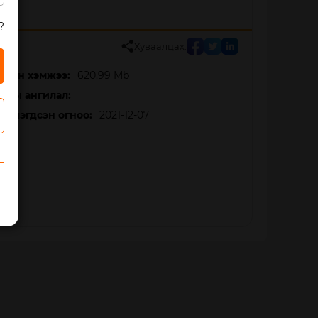
?
Хуваалцах:
мын хэмжээ:
620.99 Mb
сны ангилал:
йтлэгдсэн огноо:
2021-12-07