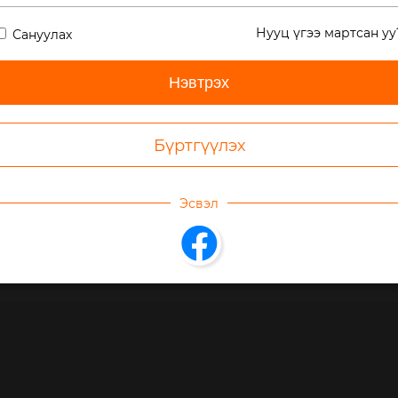
Нууц үгээ мартсан уу
Сануулах
8,975
124
өрөл:
Монголын уран зохиол, ЕБС-н Уран зохиол
Но
SBN:
-
На
омын хугацаа:
5 цаг 59 мин
Бүртгүүлэх
Ни