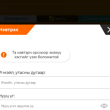
Нэвтрэх
хичээл
Номын чимээ
Та нэвтэрч орсноор энэхүү
хэсгийг үзэх боломжтой
нголын нууц товчоо
И-мэйл, утасны дугаар
иолч:
Ц. Дамдинсүрэн
олын нууц товчоо бол Монгол улсын соёлын анханд тооцогдох бичги
эд Чингис хаан нас эцэслэж Өгэдэй хаан ширээнд суусан үеийг өгүүлс
Нууц үг
ий эхний 10 бүлэг Чингис хааны нас эцэслэсний хойтон шар хулгана ж
барахын өмнө 1240 оны үед бичигдсэн.
eye
лэгч:
Г.Ганзориг