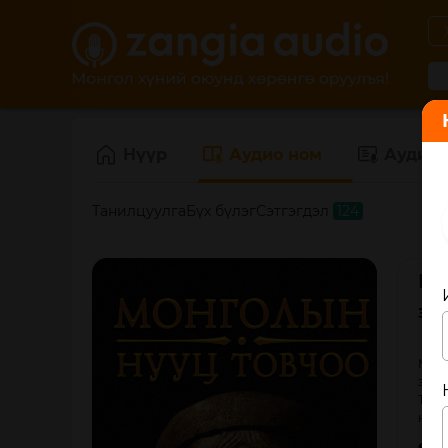
Нүүр
Аудио ном
Аудио 
Танилцуулга
Бүх бүлэг
Сэтгэгдэл
124
Мо
Зох
Монг
эхлэ
Түүн
нас 
Өгүү