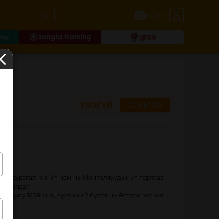
Нэвтрэх
ҮНЭГҮЙ
СОНСОХ
йн дурсгал юм. Уг ном нь Монголчуудын уг гарлаас
эн байдаг.
ил буюу 1228 онд, сүүлийн 2 бүлэг нь Өгэдэй хааныг