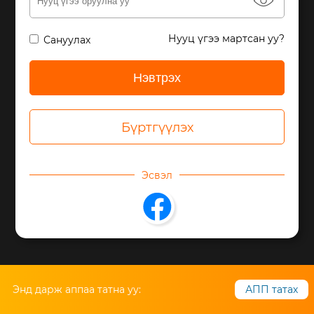
eye
хандаж байгаа бол аппликэйшн
татаж ашиглана уу.
Нууц үгээ мартсан уу?
Сануулах
Бүртгүүлэх
Энд дарж аппаа татна уу:
АПП татах