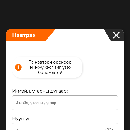
Нэвтрэх
Та нэвтэрч орсноор
энэхүү хэсгийг үзэх
боломжтой
И-мэйл, утасны дугаар
Нууц үг
Та гар утсаараа