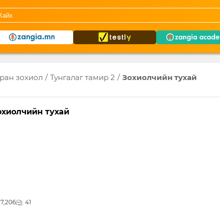
ран зохиол
/
Тунгалаг тамир 2
/
Зохиолчийн тухай
охиолчийн тухай
7,206
41