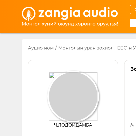
Аудио ном
/
Монголын уран зохиол,
ЕБС-н У
З
Ч.
ЛОДОЙДАМБА