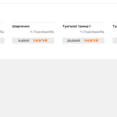
Шаргачин
Тунгалаг тамир 1
Ту
ба
Ч.Лодойдамба
Ч.Лодойдамба
5,000₮
ҮНЭГҮЙ
20,000₮
ҮНЭГҮЙ