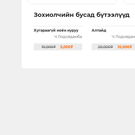
Зохиолчийн бусад бүтээлүүд
Хугараагүй ноён нуруу
Алтайд
Ч.Лодойдамба
Ч.Лодойдам
10,000₮
5,000₮
20,000₮
10,000₮