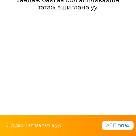
хандаж байгаа бол аппликэйшн
татаж ашиглана уу.
Энд дарж аппаа татна уу:
АПП татах