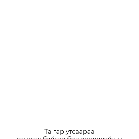
Та гар утсаараа