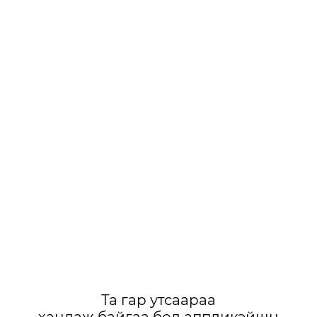
Та гар утсаараа