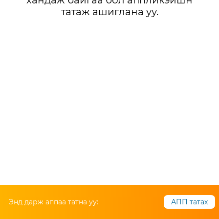
хандаж байгаа бол аппликэйшн
татаж ашиглана уу.
Энд дарж аппаа татна уу:
АПП татах