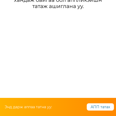
хандаж байгаа бол аппликэйшн
татаж ашиглана уу.
Энд дарж аппаа татна уу:
АПП татах