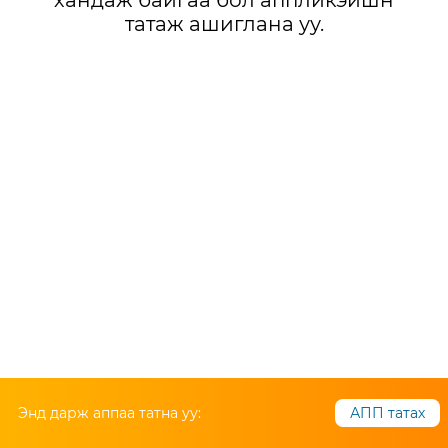
хандаж байгаа бол аппликэйшн
татаж ашиглана уу.
Энд дарж аппаа татна уу:
АПП татах