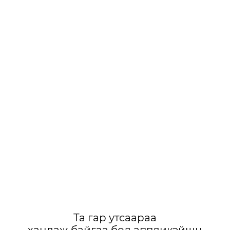
Та гар утсаараа