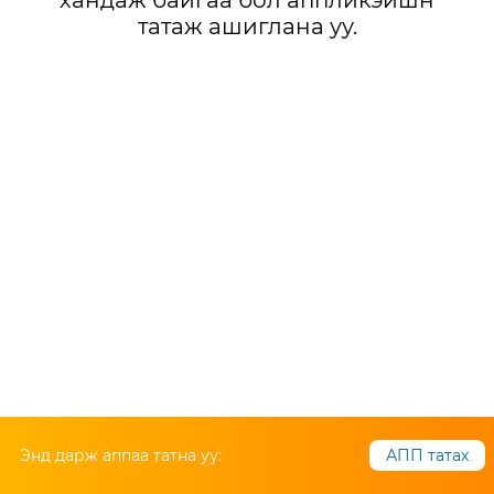
хандаж байгаа бол аппликэйшн
татаж ашиглана уу.
Энд дарж аппаа татна уу:
АПП татах