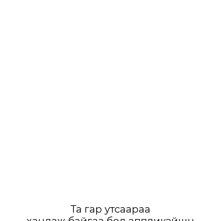
Та гар утсаараа