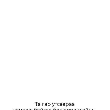
Та гар утсаараа