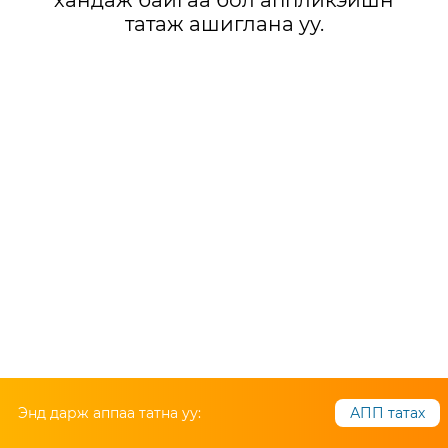
хандаж байгаа бол аппликэйшн
татаж ашиглана уу.
Энд дарж аппаа татна уу:
АПП татах