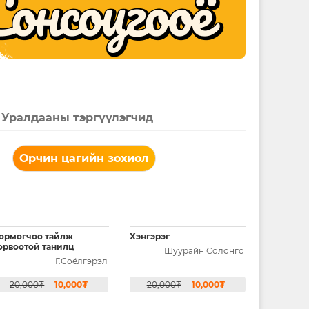
Уралдааны тэргүүлэгчид
Орчин цагийн зохиол
ормогчоо тайлж
Хэнгэрэг
орвоотой танилц
Шуурайн Солонго
Г.Соёлгэрэл
20,000₮
10,000₮
20,000₮
10,000₮