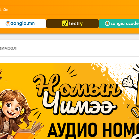
хичээл