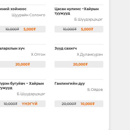
иний хойноос
Цасан нулимс ~Хайрын
туужууд
Шуурайн Солонго
Б.Шүүдэрцэцэг
10,000₮
5,000₮
10,000₮
5,000₮
алархлын хүч
Зүүд сахигч
Х.Отгон
Х.Дуламсүрэн
20,000₮
20,000₮
үрэн бугуйвч ~ Хайрын
Ганлингийн дуу
уужууд
Б.Ойдов
Б.Шүүдэрцэцэг
10,000₮
ҮНЭГҮЙ
20,000₮
10,000₮