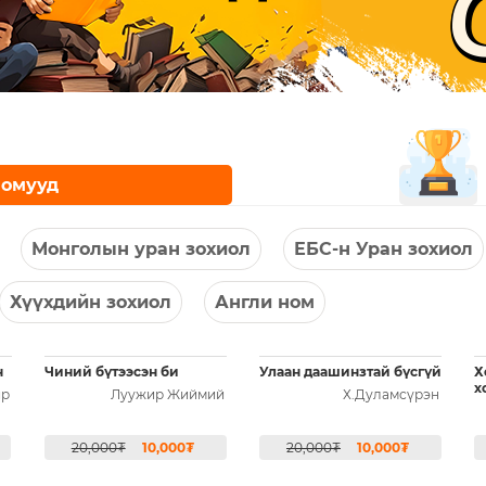
номууд
Монголын уран зохиол
ЕБС-н Уран зохиол
Хүүхдийн зохиол
Англи ном
н
Чиний бүтээсэн би
Улаан даашинзтай бүсгүй
Х
х
ир
Луужир Жиймий
Х.Дуламсүрэн
20,000₮
10,000₮
20,000₮
10,000₮