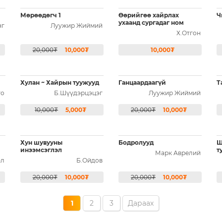
Мөрөөдөгч 1
Өөрийгөө хайрлах
Ч
ухаанд сургадаг ном
нг
Луужир Жиймий
Х.Отгон
20,000₮
10,000₮
10,000₮
Хулан ~ Хайрын туужууд
Ганцаардаагүй
Т
го
Б.Шүүдэрцэцэг
Луужир Жиймий
10,000₮
5,000₮
20,000₮
10,000₮
Хун шувууны
Бодролууд
Ш
инээмсэглэл
т
Марк Аврелий
эл
Б.Ойдов
20,000₮
10,000₮
20,000₮
10,000₮
1
2
3
Дараах