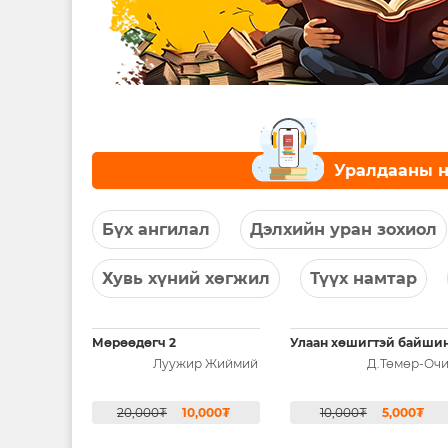
Уралдааны 
Бүх ангилал
Дэлхийн уран зохиол
Хувь хүний хөгжил
Түүх намтар
Мөрөөдөгч 2
Улаан хөшигтэй байши
Луужир Жиймий
Д.Төмөр-Оч
20,000₮
10,000₮
10,000₮
5,000₮