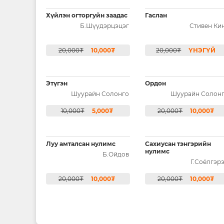
Хүйлэн огторгуйн заадас
Гаслан
Б.Шүүдэрцэцэг
Стивен Ки
20,000₮
10,000₮
20,000₮
ҮНЭГҮЙ
Этүгэн
Ордон
Шуурайн Солонго
Шуурайн Солон
10,000₮
5,000₮
20,000₮
10,000₮
Луу амталсан нулимс
Сахиусан тэнгэрийн
нулимс
Б.Ойдов
Г.Соёлгэр
20,000₮
10,000₮
20,000₮
10,000₮