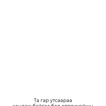
Та гар утсаараа