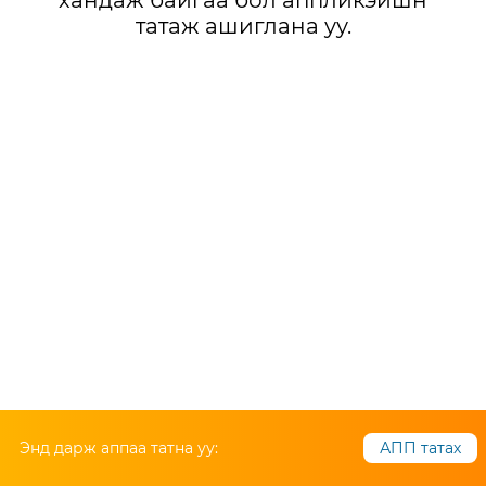
хандаж байгаа бол аппликэйшн
татаж ашиглана уу.
Энд дарж аппаа татна уу:
АПП татах