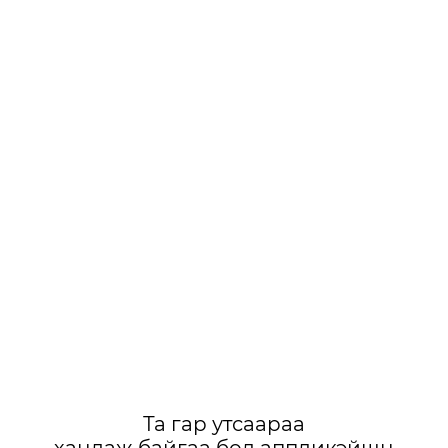
Та гар утсаараа