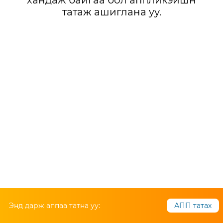
хандаж байгаа бол аппликэйшн
татаж ашиглана уу.
Энд дарж аппаа татна уу:
АПП татах