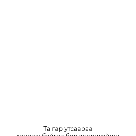
Та гар утсаараа