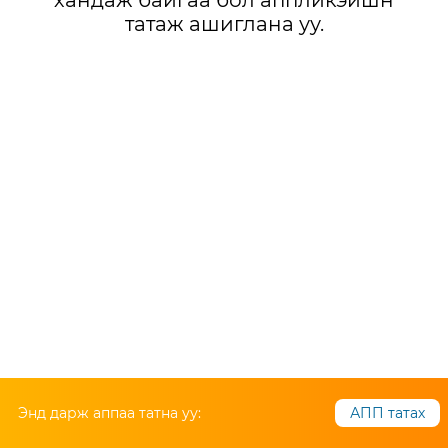
хандаж байгаа бол аппликэйшн
татаж ашиглана уу.
Энд дарж аппаа татна уу:
АПП татах