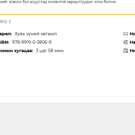
чийг зовоох бүх асуултад оновчтой хариултуудыг олох болно.
95
2
өрөл:
Хувь хүний хөгжил
Но
SBN:
978-9919-0-3806-9
На
омын хугацаа:
3 цаг 58 мин
Ни