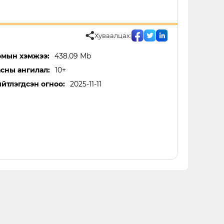
Хуваалцах:
мын хэмжээ:
438.09 Mb
сны ангилал:
10+
йтлэгдсэн огноо:
2025-11-11