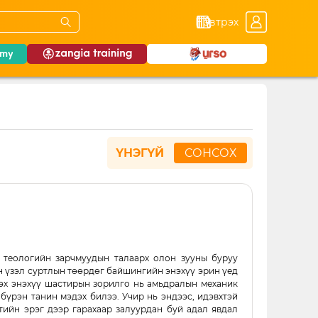
Нэвтрэх
ҮНЭГҮЙ
СОНСОХ
, теологийн зарчмуудын талаарх олон зууны буруу
н үзэл суртлын төөрдөг байшингийн энэхүү эрин үед
ээх энэхүү шастирын зорилго нь амьдралын механик
бүрэн танин мэдэх билээ. Учир нь эндээс, идэвхтэй
ийн эрэг дээр гарахаар залуурдан буй адал явдал