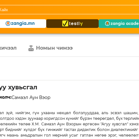
хичээл
Номын чимээ
уу хувьсгал
иолч:
Самаэл Аун Вэор
эл зүй, нийгэм, гүн ухааны нөхцөл болзлууддаа, аль эсвэл шашин
олтдоо хэдэн зуунаар хоригдсон хүнийг бүрэн төөрөгдөл, бүх төрлий
өлөхийн төлөө Х.М. Самаэл Аун Вэорын өргөсөн "Агуу хувсгал" хэм
рт биднийг хүлдэг бүх гинжийг тастах дидактик болон диалектикийг 
гч маань амьдралын гол мөрний усыг гатлан нөгөө эрэг, чөлөөлөлт