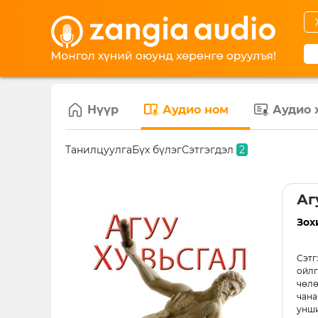
Нүүр
Аудио ном
Аудио 
Танилцуулга
Бүх бүлэг
Сэтгэгдэл
2
Аг
Зох
Сэтг
ойлг
чөлө
чана
унши