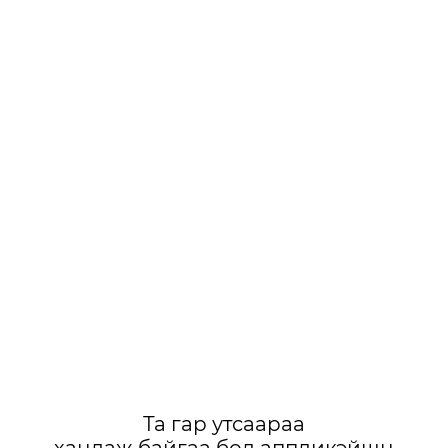
Та гар утсаараа