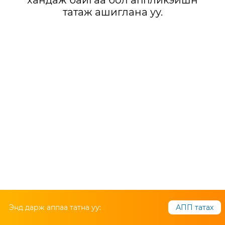
хандаж байгаа бол аппликэйшн
татаж ашиглана уу.
Энд дарж аппаа татна уу:
АПП татах