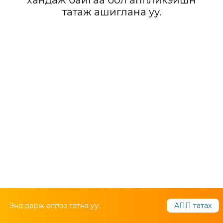
хандаж байгаа бол аппликэйшн
татаж ашиглана уу.
Энд дарж аппаа татна уу:
АПП татах