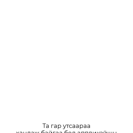
Та гар утсаараа