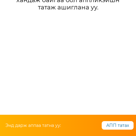
хандаж байгаа бол аппликэйшн
татаж ашиглана уу.
Энд дарж аппаа татна уу:
АПП татах