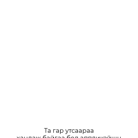
Та гар утсаараа