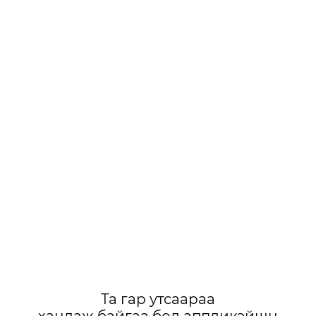
Та гар утсаараа