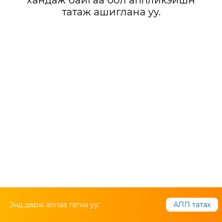
хандаж байгаа бол аппликэйшн
татаж ашиглана уу.
Энд дарж аппаа татна уу:
АПП татах