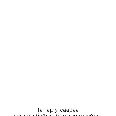
Та гар утсаараа