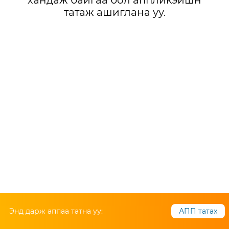
хандаж байгаа бол аппликэйшн
татаж ашиглана уу.
Энд дарж аппаа татна уу:
АПП татах