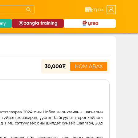
Нэвтрэх
30,000₮
НОМ АВАХ
бүтээлээрээ 2024 оны Нобелын энхтайвны шагналын
үйцэтгэх захирал, үүсгэн байгуулагч, ерөнхийлөгч
нд TIME сэтгүүлээс оны шилдэг хүнээр шалгарч, 2021
ийн төлөөх үйл ажиллагаа, улс орны автократ