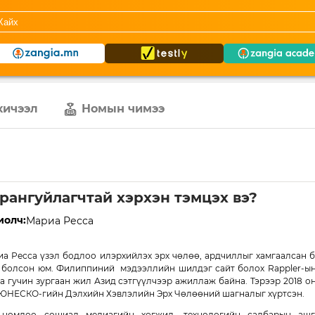
хичээл
Номын чимээ
рангуйлагчтай хэрхэн тэмцэх вэ?
иолч:
Мариа Ресса
а Ресса үзэл бодлоо илэрхийлэх эрх чөлөө, ардчиллыг хамгаалсан 
 болсон юм. Филиппиний мэдээллийн шилдэг сайт болох Rappler-ын г
а гучин зургаан жил Азид сэтгүүлчээр ажиллаж байна. Тэрээр 2018 о
ЮНЕСКО-гийн Дэлхийн Хэвлэлийн Эрх Чөлөөний шагналыг хүртсэн.
 номдоо сошиал медиагийн хөгжил, технологийн салбарын ашг