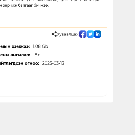
н зөрчиж байгааг бичжээ.
Хуваалцах:
мын хэмжээ:
1.08 Gb
сны ангилал:
18+
йтлэгдсэн огноо:
2025-03-13