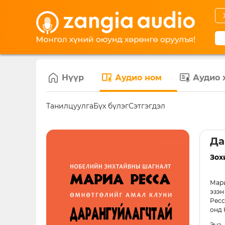
Нүүр
Аудио ном
Аудио 
Танилцуулга
Бүх бүлэг
Сэтгэгдэл
Да
Зох
Мари
эзэн
Ресс
онд 
Энэ