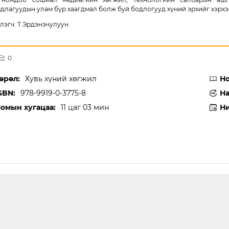
длагуудын улам бүр хаагдмал болж буй бодлогууд хүний эрхийг хэрхэ
лэгч: Т.Эрдэнэчулуун
0
өрөл:
Хувь хүний хөгжил
Но
SBN:
978-9919-0-3775-8
На
омын хугацаа:
11 цаг 03 мин
Ни