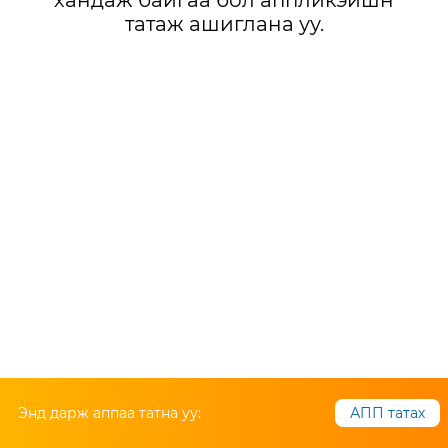
хандаж байгаа бол аппликэйшн
татаж ашиглана уу.
Энд дарж аппаа татна уу:
АПП татах