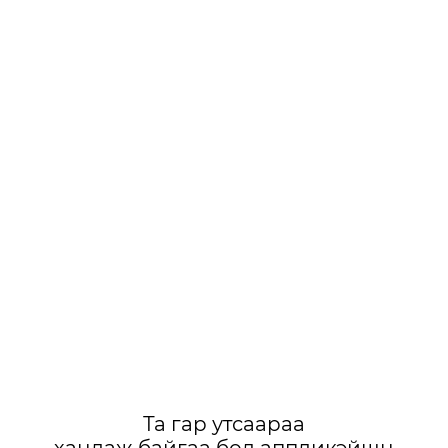
Та гар утсаараа