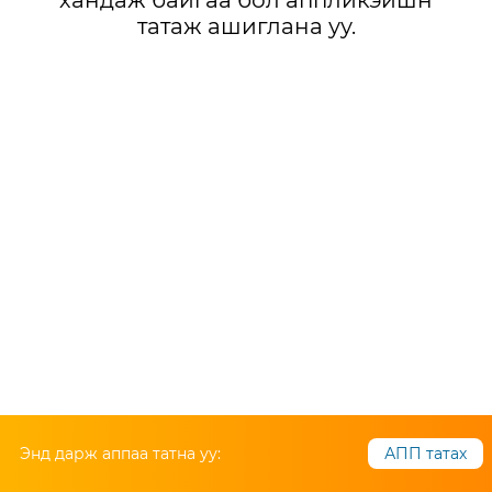
хандаж байгаа бол аппликэйшн
татаж ашиглана уу.
Энд дарж аппаа татна уу:
АПП татах