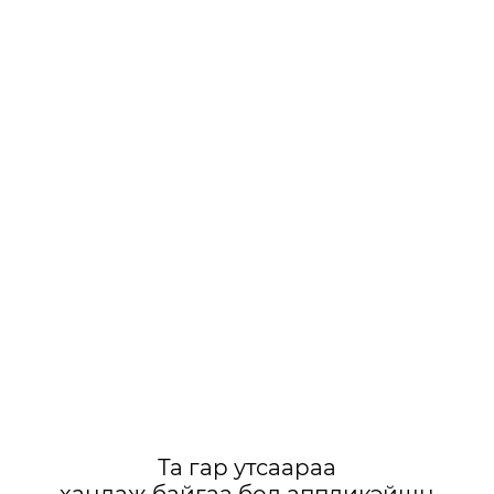
Та гар утсаараа