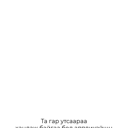
Та гар утсаараа