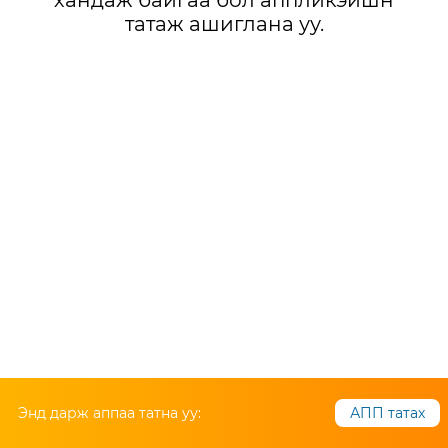
хандаж байгаа бол аппликэйшн
татаж ашиглана уу.
Энд дарж аппаа татна уу:
АПП татах