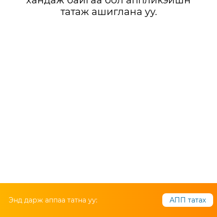
хандаж байгаа бол аппликэйшн
татаж ашиглана уу.
Энд дарж аппаа татна уу:
АПП татах