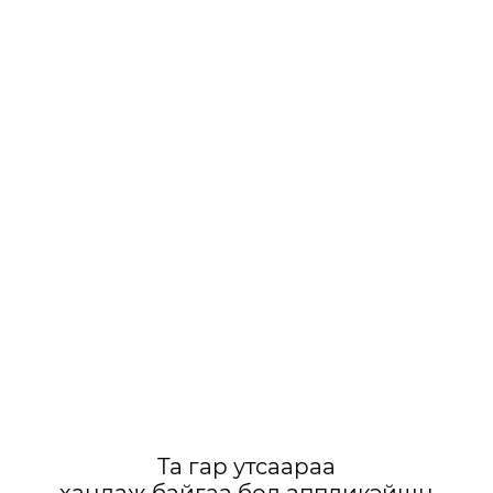
Та гар утсаараа