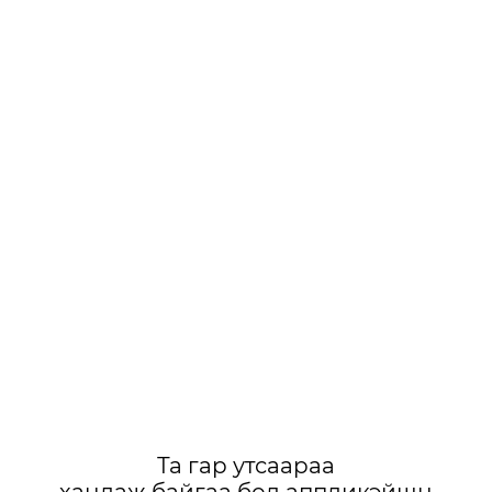
Та гар утсаараа