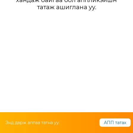
хандаж байгаа бол аппликэйшн
татаж ашиглана уу.
Энд дарж аппаа татна уу:
АПП татах