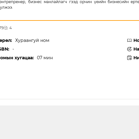
энтрепренер, бизнес манлайлагч гээд орчин үеийн бизнесийн ерт
улжээ.
79
4
өрөл:
Хураангуй ном
Но
SBN:
-
На
омын хугацаа:
07 мин
Ни