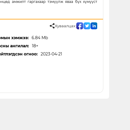
өнцөд амжилт гаргахаар тэмүүлж яваа бүх хүмүүст
Хуваалцах:
мын хэмжээ:
6.84 Mb
сны ангилал:
18+
йтлэгдсэн огноо:
2023-04-21