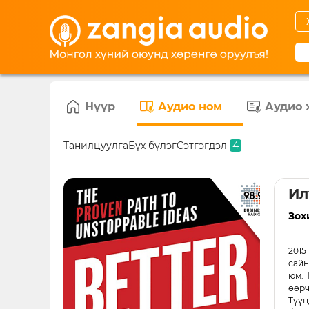
Нүүр
Аудио ном
Аудио 
Танилцуулга
Бүх бүлэг
Сэтгэгдэл
4
Ил
Зох
2015
сайн
юм. 
өөрч
Түүн