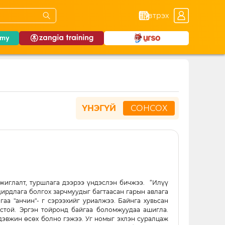
Нэвтрэх
ҮНЭГҮЙ
СОНСОХ
жиглалт, туршлага дээрээ үндэслэн бичжээ. “Илүү
удирдлага болгох зарчмуудыг багтаасан гарын авлага
гаа "анчин"- г сэрээхийг уриалжээ. Байнга хувьсан
стой. Эргэн тойронд байгаа боломжуудаа ашигла.
 дэвжин өсөх болно гэжээ. Уг номыг эхлэн суралцаж