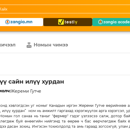
хичээл
Номын чимээ
үү сайн илүү хурдан
иолч:
Жереми Гутче
 онд хэвлэгдсэн уг номыг Канадын иргэн Жереми Гутче өөрийнхөө а
, илүү хурдан” ном нь амжилт гаргахад хэрэгжүүлэх арга хэрэгсэл, 
Номын гол санаа нь таныг "фермер" гэдэг үзлээсээ салж, дотор бай
лөгдөж буй өнөөгийн нийгэмд та өөрөө ч бас өөрчлөгдөж байх ё
дээ дасан зохиц. Ингэсэн тохиолдолд та амь гараад зогсохгүй, улам