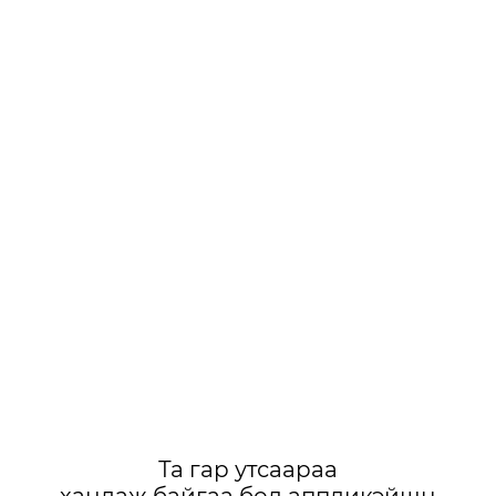
Та гар утсаараа