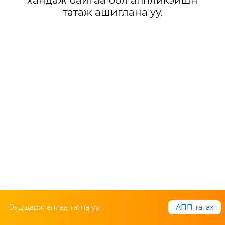
хандаж байгаа бол аппликэйшн
татаж ашиглана уу.
Энд дарж аппаа татна уу:
АПП татах