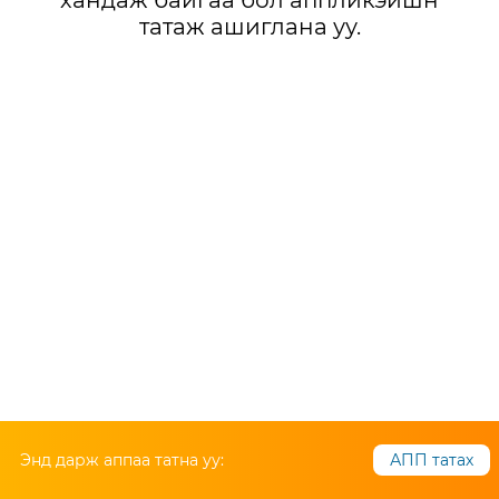
хандаж байгаа бол аппликэйшн
татаж ашиглана уу.
Энд дарж аппаа татна уу:
АПП татах