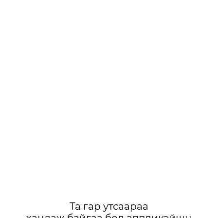
Та гар утсаараа