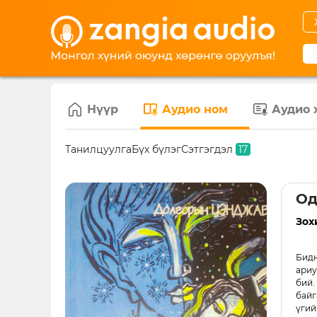
Нүүр
Аудио ном
Аудио 
Танилцуулга
Бүх бүлэг
Сэтгэгдэл
17
Од
Зох
Бидн
ариу
бий.
байг
үгий