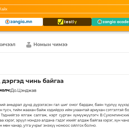
хичээл
Номын чимээ
 дэргэд чинь байгаа
иолч:
До.Цэнджав
ий амьдрал дунд дүрэлзсэн гал шиг омог бардам, баян түрлүү хүүхэд
н тусч, тийм жаахан байж хэдийдээ ийм ухаантай ариухан сэтгэлтэй бо
 Тэднийгээ ялгаж салгаж, нэрт сурган хүмүүжүүлэгч В.Сухомлински
аа хэрэг, эрүүл мэндээ алдана гэдэг ихийг алдаж байгаа хэрэг, хүн чан
н мөн чанар, утга учрыг энэхүү номоос ойлгох болно.