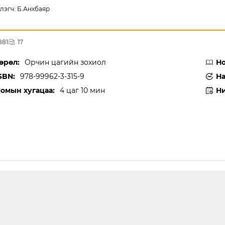
лэгч: Б.Анхбаяр
881
17
өрөл:
Орчин цагийн зохиол
Но
SBN:
978-99962-3-315-9
На
омын хугацаа:
4 цаг 10 мин
Ни