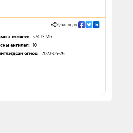
Хуваалцах:
мын хэмжээ:
574.17 Mb
сны ангилал:
10+
йтлэгдсэн огноо:
2023-04-26