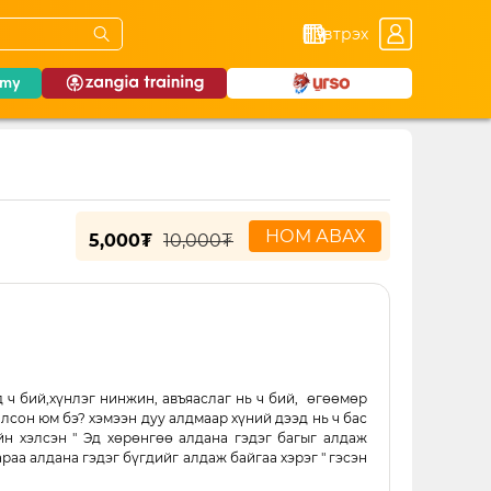
Нэвтрэх
НОМ АВАХ
5,000₮
10,000₮
 ч бий,хүнлэг нинжин, авъяаслаг нь ч бий, өгөөмөр
лсон юм бэ? хэмээн дуу алдмаар хүний дээд нь ч бас
йн хэлсэн " Эд хөрөнгөө алдана гэдэг багыг алдаж
араа алдана гэдэг бүгдийг алдаж байгаа хэрэг " гэсэн