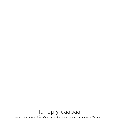
Та гар утсаараа