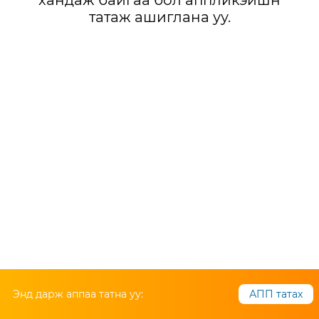
хандаж байгаа бол аппликэйшн
татаж ашиглана уу.
Энд дарж аппаа татна уу:
АПП татах