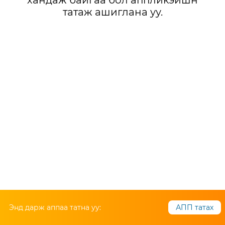
хандаж байгаа бол аппликэйшн
татаж ашиглана уу.
Энд дарж аппаа татна уу:
АПП татах