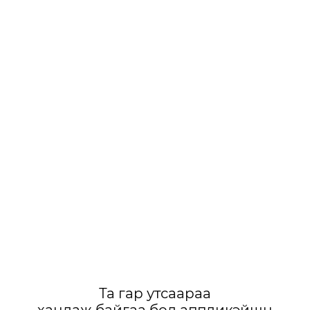
Та гар утсаараа