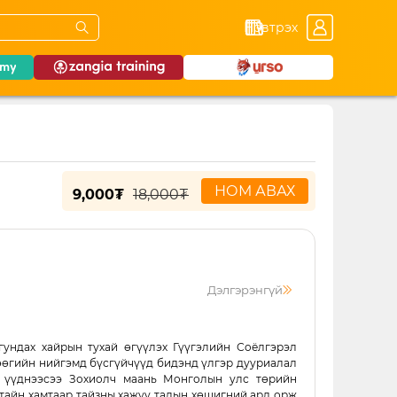
Нэвтрэх
НОМ АВАХ
9,000₮
18,000₮
Дэлгэрэнгүй
 гундах хайрын тухай өгүүлэх Гүүгэлийн Соёлгэрэл
өнөөгийн нийгэмд бүсгүйчүүд бидэнд үлгэр дууриалал
ч үүднээсээ Зохиолч маань Монголын улс төрийн
гтайн хамтаар тайзны хажуу талын хөшигний ард орж