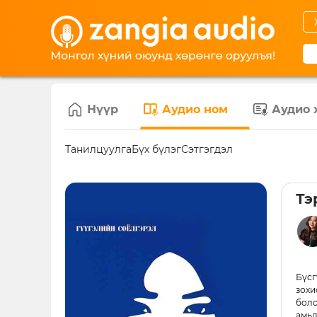
Нүүр
Аудио ном
Аудио 
Танилцуулга
Бүх бүлэг
Сэтгэгдэл
Тэ
Бүсг
зохи
бол
амьд