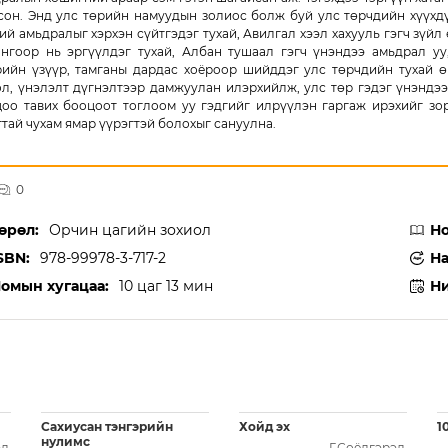
сон. Энд улс төрийн намуудын золиос болж буй улс төрчдийн хүүхдү
ий амьдралыг хэрхэн сүйтгэдэг тухай, Авилгал хээл хахууль гэгч зү
нгоор нь эргүүлдэг тухай, Албан тушаал гэгч үнэндээ амьдрал уу
ийн үзүүр, тамганы дардас хоёроор шийддэг улс төрчдийн тухай өг
л, үнэлэлт дүгнэлтээр дамжуулан илэрхийлж, улс төр гэдэг үнэндээ
оо тавих бооцоот тоглоом уу гэдгийг илрүүлэн гаргаж ирэхийг зор
гтай чухам ямар үүрэгтэй болохыг сануулна.
0
өрөл:
Орчин цагийн зохиол
Но
SBN:
978-99978-3-717-2
На
омын хугацаа:
10 цаг 13 мин
Ни
Сахиусан тэнгэрийн
Хойд эх
1
нулимс
эл
Г.Соёлгэрэл