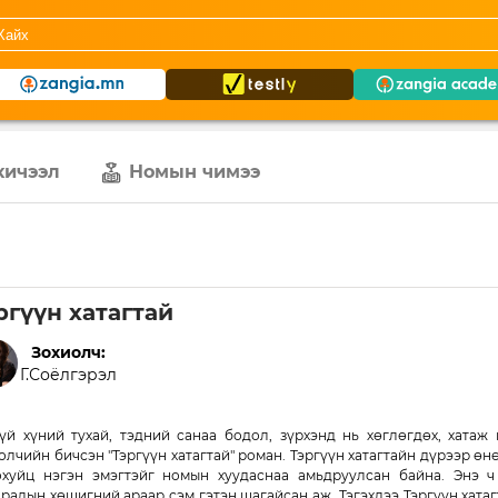
хичээл
Номын чимээ
ргүүн хатагтай
Зохиолч:
Г.Соёлгэрэл
үй хүний тухай, тэдний санаа бодол, зүрхэнд нь хөглөгдөх, хатаж
олчийн бичсэн "Тэргүүн хатагтай" роман. Тэргүүн хатагтайн дүрээр 
охуйц нэгэн эмэгтэйг номын хуудаснаа амьдруулсан байна. Энэ 
ралын хөшигний араар сэм гэтэн шагайсан аж. Тэгэхдээ Тэргүүн хата