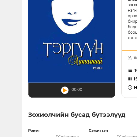
зогс
нэгн
орво
бийр
бодо
бооц
хата
11
Т
I
Н
arrow_right
00:00
Зохиолчийн бусад бүтээлүүд
Рэкет
Сэжигтэн
Г.Соёлгэрэл
Г.Соёлгэр