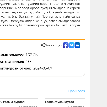
үдийн тухай, сонгуулийн сөрөг ПиАр гэгч зүйл хэн
йл өөрийнх нь болоод өрөөл бусдын амьдралыг хэрхэн
, эсвэл шунал уу гэдгийн тухай, Хүний амьдралыг
үүлнэ. Энэ бүхний учгийг Тэргүүн хатагтайн санаа
 хүсэн тэмүүлэх алдар хүнд үү, эсвэл амьдралаараа
ьжээ.Бүх зүйл орвонгоороо эргэхийн цагт Тэргүүн
Хуваалцах:
мын хэмжээ:
1.37 Gb
сны ангилал:
18+
йтлэгдсэн огноо:
2024-03-07
Цааш үзэх
00 грамм дурлал
Гаслант усан дусал
Г.Соёлгэрэл
Г.Соёлгэрэл