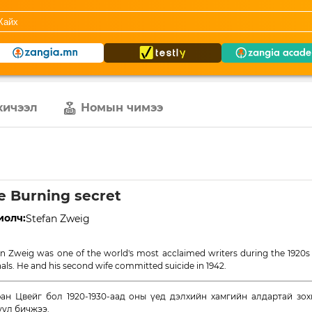
хичээл
Номын чимээ
e Burning secret
иолч:
Stefan Zweig
an Zweig was one of the world's most acclaimed writers during the 1920s
nals. He and his second wife committed suicide in 1942.
ан Цвейг бол 1920-1930-аад оны үед дэлхийн хамгийн алдартай зох
үүл бичжээ.