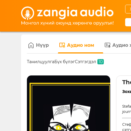
Нүүр
Аудио ном
Аудио 
Танилцуулга
Бүх бүлэг
Сэтгэгдэл
10
Th
Зох
Stef
jour
Стеф
сэтг