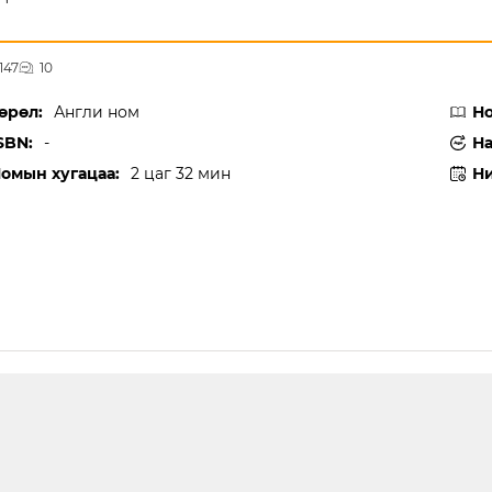
,147
10
өрөл:
Англи ном
Но
SBN:
-
На
омын хугацаа:
2 цаг 32 мин
Ни