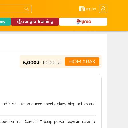
Нэвтрэх
НОМ АВАХ
5,000₮
10,000₮
 and 1930s. He produced novels, plays, biographies and
иолчдын нэг байсан. Тэрээр роман, жүжиг, намтар,