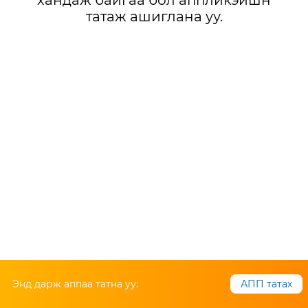
хандаж байгаа бол аппликэйшн
татаж ашиглана уу.
Энд дарж аппаа татна уу:
АПП татах