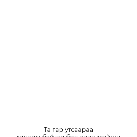
Та гар утсаараа