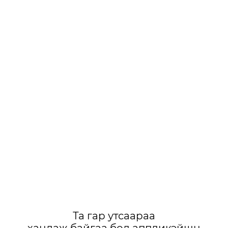
Та гар утсаараа