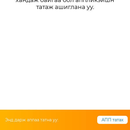
хандаж байгаа бол аппликэйшн
татаж ашиглана уу.
Энд дарж аппаа татна уу:
АПП татах