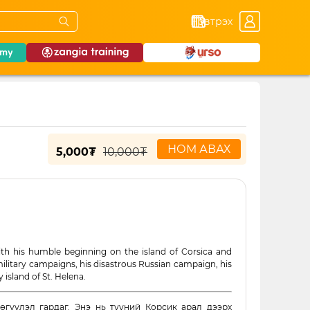
Нэвтрэх
НОМ АВАХ
5,000₮
10,000₮
ith his humble beginning on the island of Corsica and
military campaigns, his disastrous Russian campaign, his
ly island of St. Helena.
өгүүлэл гардаг. Энэ нь түүний Корсик арал дээрх