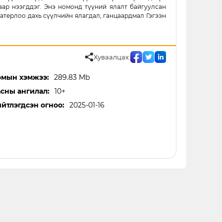
наар нээгддэг. Энэ номонд түүний ялалт байгуулсан
Ватерлоо дахь сүүлчийн ялагдал, ганцаардмал Гэгээн
Хуваалцах:
мын хэмжээ:
289.83 Mb
сны ангилал:
10+
йтлэгдсэн огноо:
2025-01-16