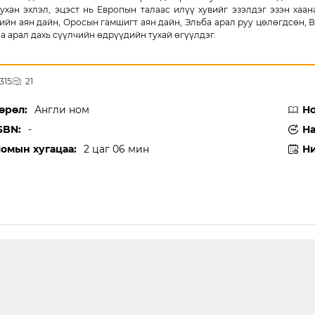
ухан эхлэл, эцэст нь Европын талаас илүү хувийг эзэлдэг эзэн хаа
ийн аян дайн, Оросын гамшигт аян дайн, Эльба арал руу цөлөгдсөн, 
а арал дахь сүүлчийн өдрүүдийн тухай өгүүлдэг.
,315
21
өрөл:
Англи ном
Но
SBN:
-
На
омын хугацаа:
2 цаг 06 мин
Ни