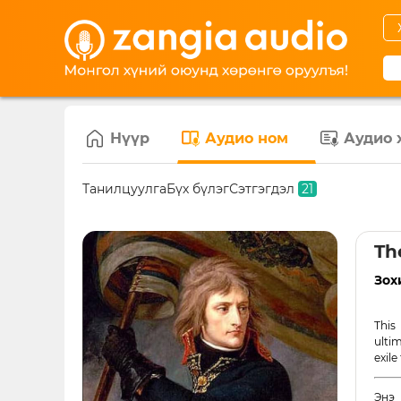
Нүүр
Аудио ном
Аудио 
Танилцуулга
Бүх бүлэг
Сэтгэгдэл
21
Th
Зох
This
ulti
exile
Энэ 