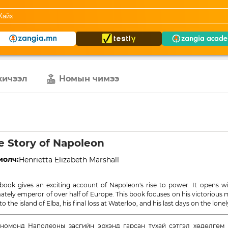
хичээл
Номын чимээ
e Story of Napoleon
иолч:
Henrietta Elizabeth Marshall
 book gives an exciting account of Napoleon's rise to power. It opens w
mately emperor of over half of Europe. This book focuses on his victorious 
 to the island of Elba, his final loss at Waterloo, and his last days on the lone
номонд Наполеоны засгийн эрхэнд гарсан тухай сэтгэл хөдөлгөм 