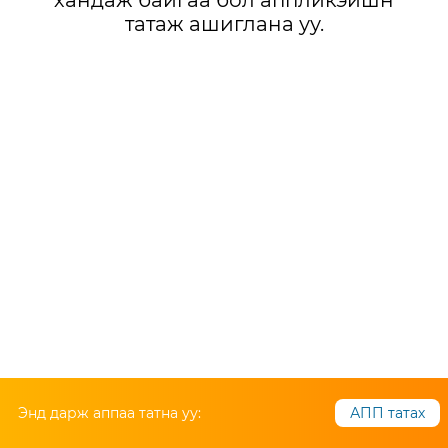
хандаж байгаа бол аппликэйшн
татаж ашиглана уу.
Энд дарж аппаа татна уу:
АПП татах