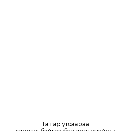
Та гар утсаараа