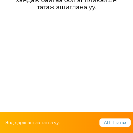
хандаж байгаа бол аппликэйшн
татаж ашиглана уу.
Энд дарж аппаа татна уу:
АПП татах