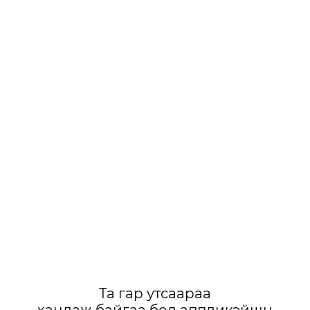
Та гар утсаараа