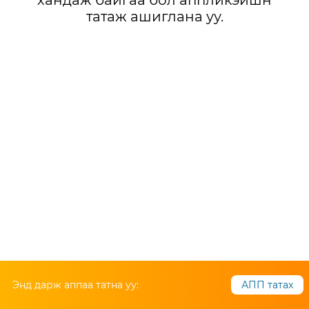
хандаж байгаа бол аппликэйшн
татаж ашиглана уу.
Энд дарж аппаа татна уу:
АПП татах