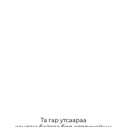
Та гар утсаараа