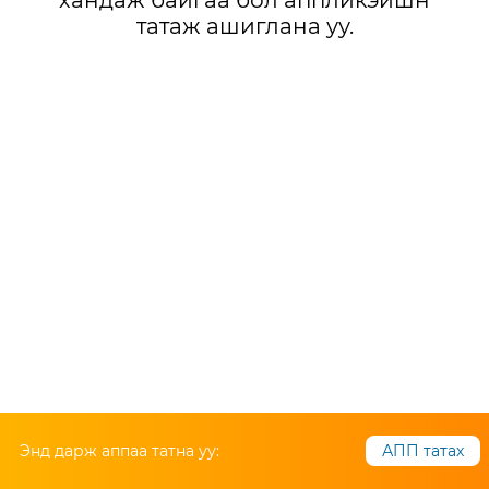
хандаж байгаа бол аппликэйшн
татаж ашиглана уу.
Энд дарж аппаа татна уу:
АПП татах