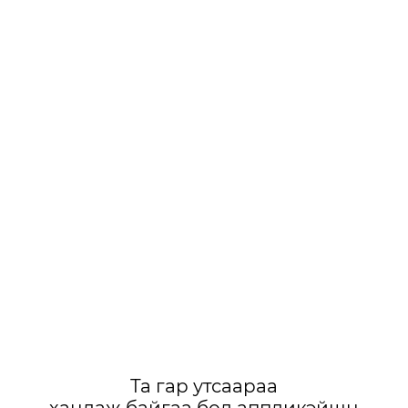
Та гар утсаараа