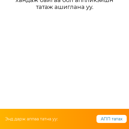
хандаж байгаа бол аппликэйшн
татаж ашиглана уу.
Энд дарж аппаа татна уу:
АПП татах