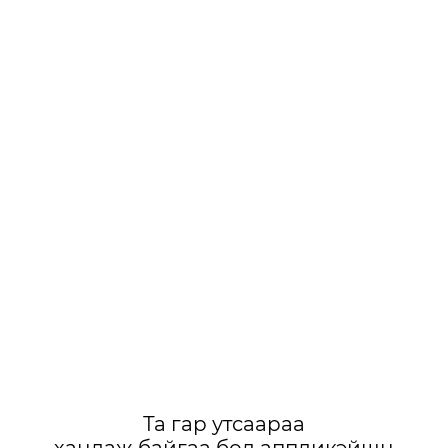
Та гар утсаараа