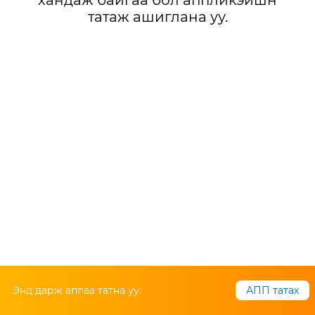
хандаж байгаа бол аппликэйшн
татаж ашиглана уу.
Энд дарж аппаа татна уу:
АПП татах