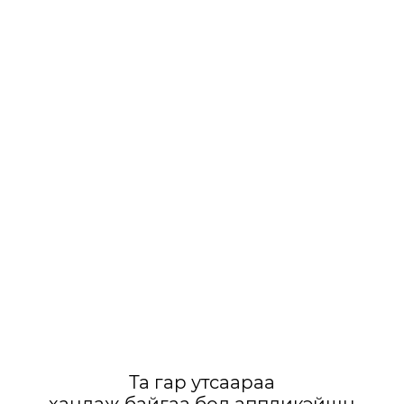
Та гар утсаараа