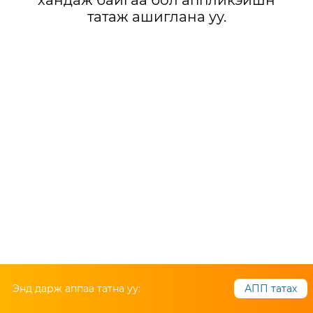
хандаж байгаа бол аппликэйшн
татаж ашиглана уу.
Энд дарж аппаа татна уу:
АПП татах